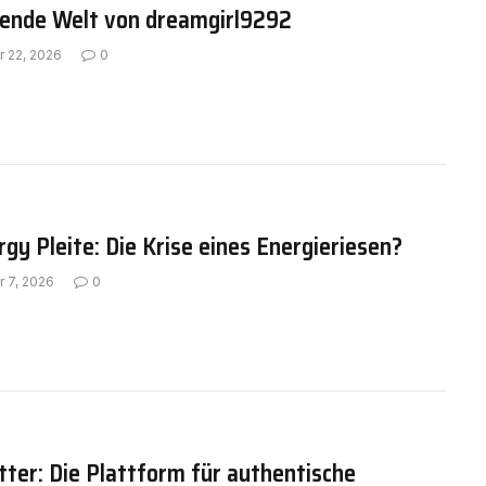
erende Welt von dreamgirl9292
r 22, 2026
0
gy Pleite: Die Krise eines Energieriesen?
r 7, 2026
0
tter: Die Plattform für authentische