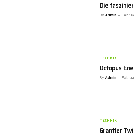
Die faszini
By
Admin
Februa
TECHNIK
Octopus Ener
By
Admin
Februa
TECHNIK
Grantler Twi