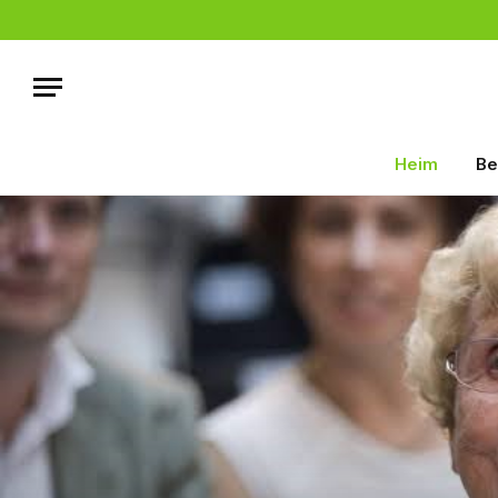
Heim
Be