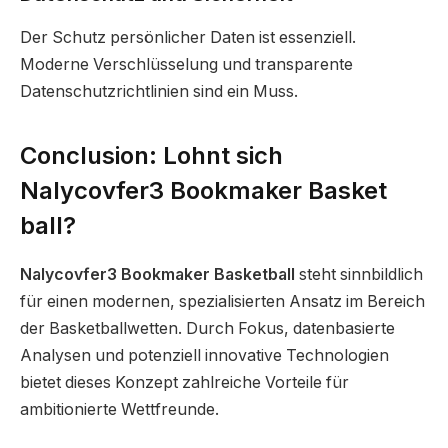
Der Schutz persönlicher Daten ist essenziell.
Moderne Verschlüsselung und transparente
Datenschutzrichtlinien sind ein Muss.
Conclusion: Lohnt sich
Nalycovfer3 Bookmaker Basket
ball?
Nalycovfer3 Bookmaker Basketball
steht sinnbildlich
für einen modernen, spezialisierten Ansatz im Bereich
der Basketballwetten. Durch Fokus, datenbasierte
Analysen und potenziell innovative Technologien
bietet dieses Konzept zahlreiche Vorteile für
ambitionierte Wettfreunde.