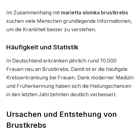
Im Zusammenhang mit
marietta slomka brustkrebs
suchen viele Menschen grundlegende Informationen,
um die Krankheit besser zu verstehen.
Häufigkeit und Statistik
In Deutschland erkranken jährlich rund 70.000
Frauen neu an Brustkrebs. Damit ist er die häufigste
Krebserkrankung bei Frauen. Dank moderner Medizin
und Früherkennung haben sich die Heilungschancen
in den letzten Jahrzehnten deutlich verbessert.
Ursachen und Entstehung von
Brustkrebs