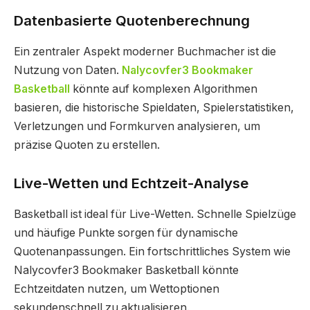
Datenbasierte Quotenberechnung
Ein zentraler Aspekt moderner Buchmacher ist die
Nutzung von Daten.
Nalycovfer3 Bookmaker
Basketball
könnte auf komplexen Algorithmen
basieren, die historische Spieldaten, Spielerstatistiken,
Verletzungen und Formkurven analysieren, um
präzise Quoten zu erstellen.
Live-Wetten und Echtzeit-Analyse
Basketball ist ideal für Live-Wetten. Schnelle Spielzüge
und häufige Punkte sorgen für dynamische
Quotenanpassungen. Ein fortschrittliches System wie
Nalycovfer3 Bookmaker Basketball könnte
Echtzeitdaten nutzen, um Wettoptionen
sekundenschnell zu aktualisieren.