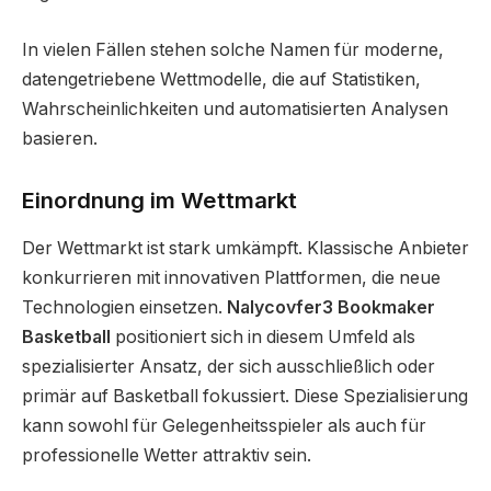
In vielen Fällen stehen solche Namen für moderne,
datengetriebene Wettmodelle, die auf Statistiken,
Wahrscheinlichkeiten und automatisierten Analysen
basieren.
Einordnung im Wettmarkt
Der Wettmarkt ist stark umkämpft. Klassische Anbieter
konkurrieren mit innovativen Plattformen, die neue
Technologien einsetzen.
Nalycovfer3 Bookmaker
Basketball
positioniert sich in diesem Umfeld als
spezialisierter Ansatz, der sich ausschließlich oder
primär auf Basketball fokussiert. Diese Spezialisierung
kann sowohl für Gelegenheitsspieler als auch für
professionelle Wetter attraktiv sein.