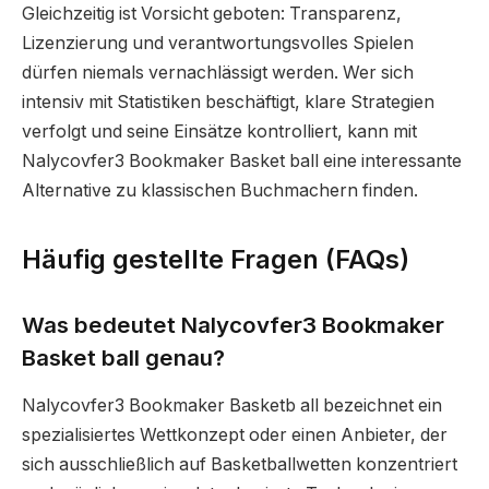
Gleichzeitig ist Vorsicht geboten: Transparenz,
Lizenzierung und verantwortungsvolles Spielen
dürfen niemals vernachlässigt werden. Wer sich
intensiv mit Statistiken beschäftigt, klare Strategien
verfolgt und seine Einsätze kontrolliert, kann mit
Nalycovfer3 Bookmaker Basket ball eine interessante
Alternative zu klassischen Buchmachern finden.
Häufig gestellte Fragen (FAQs)
Was bedeutet Nalycovfer3 Bookmaker
Basket ball genau?
Nalycovfer3 Bookmaker Basketb all bezeichnet ein
spezialisiertes Wettkonzept oder einen Anbieter, der
sich ausschließlich auf Basketballwetten konzentriert