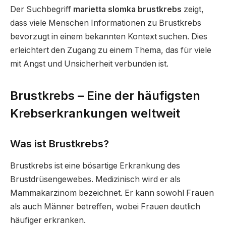
Der Suchbegriff
marietta slomka brustkrebs
zeigt,
dass viele Menschen Informationen zu Brustkrebs
bevorzugt in einem bekannten Kontext suchen. Dies
erleichtert den Zugang zu einem Thema, das für viele
mit Angst und Unsicherheit verbunden ist.
Brustkrebs – Eine der häufigsten
Krebserkrankungen weltweit
Was ist Brustkrebs?
Brustkrebs ist eine bösartige Erkrankung des
Brustdrüsengewebes. Medizinisch wird er als
Mammakarzinom bezeichnet. Er kann sowohl Frauen
als auch Männer betreffen, wobei Frauen deutlich
häufiger erkranken.