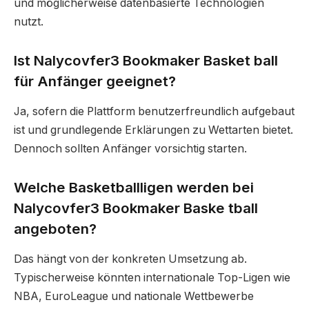
und möglicherweise datenbasierte Technologien
nutzt.
Ist Nalycovfer3 Bookmaker Basket ball
für Anfänger geeignet?
Ja, sofern die Plattform benutzerfreundlich aufgebaut
ist und grundlegende Erklärungen zu Wettarten bietet.
Dennoch sollten Anfänger vorsichtig starten.
Welche Basketballligen werden bei
Nalycovfer3 Bookmaker Baske tball
angeboten?
Das hängt von der konkreten Umsetzung ab.
Typischerweise könnten internationale Top-Ligen wie
NBA, EuroLeague und nationale Wettbewerbe