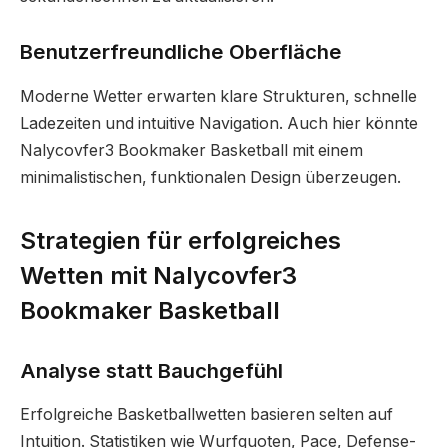
Benutzerfreundliche Oberfläche
Moderne Wetter erwarten klare Strukturen, schnelle
Ladezeiten und intuitive Navigation. Auch hier könnte
Nalycovfer3 Bookmaker Basketball mit einem
minimalistischen, funktionalen Design überzeugen.
Strategien für erfolgreiches
Wetten mit Nalycovfer3
Bookmaker Basketball
Analyse statt Bauchgefühl
Erfolgreiche Basketballwetten basieren selten auf
Intuition. Statistiken wie Wurfquoten, Pace, Defense-