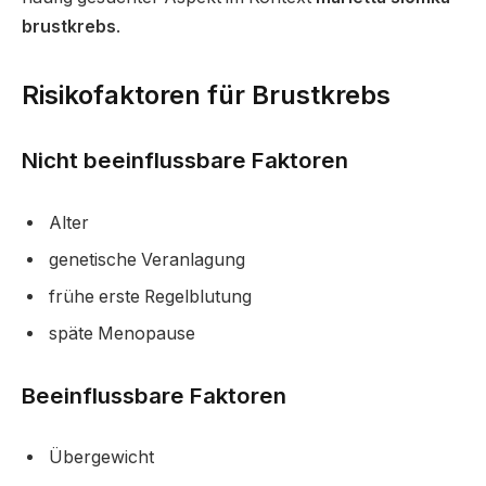
brustkrebs
.
Risikofaktoren für Brustkrebs
Nicht beeinflussbare Faktoren
Alter
genetische Veranlagung
frühe erste Regelblutung
späte Menopause
Beeinflussbare Faktoren
Übergewicht