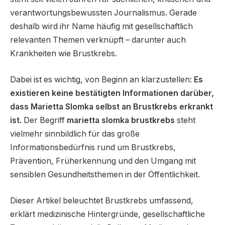
verantwortungsbewussten Journalismus. Gerade
deshalb wird ihr Name häufig mit gesellschaftlich
relevanten Themen verknüpft – darunter auch
Krankheiten wie Brustkrebs.
Dabei ist es wichtig, von Beginn an klarzustellen:
Es
existieren keine bestätigten Informationen darüber,
dass Marietta Slomka selbst an Brustkrebs erkrankt
ist.
Der Begriff
marietta slomka brustkrebs
steht
vielmehr sinnbildlich für das große
Informationsbedürfnis rund um Brustkrebs,
Prävention, Früherkennung und den Umgang mit
sensiblen Gesundheitsthemen in der Öffentlichkeit.
Dieser Artikel beleuchtet Brustkrebs umfassend,
erklärt medizinische Hintergründe, gesellschaftliche