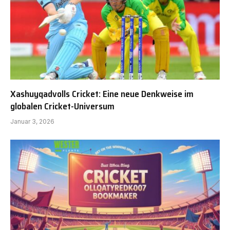
Xashuyqadvolls Cricket: Eine neue Denkweise im
globalen Cricket-Universum
Januar 3, 2026