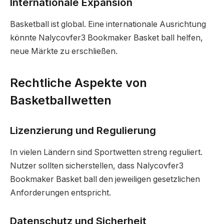
Internationale Expansion
Basketball ist global. Eine internationale Ausrichtung
könnte Nalycovfer3 Bookmaker Basket ball helfen,
neue Märkte zu erschließen.
Rechtliche Aspekte von
Basketballwetten
Lizenzierung und Regulierung
In vielen Ländern sind Sportwetten streng reguliert.
Nutzer sollten sicherstellen, dass Nalycovfer3
Bookmaker Basket ball den jeweiligen gesetzlichen
Anforderungen entspricht.
Datenschutz und Sicherheit