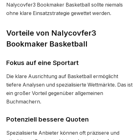
Nalycovfer3 Bookmaker Basketball sollte niemals
ohne klare Einsatzstrategie gewettet werden.
Vorteile von Nalycovfer3
Bookmaker Basketball
Fokus auf eine Sportart
Die klare Ausrichtung auf Basketball ermöglicht
tiefere Analysen und spezialisierte Wettmärkte. Das ist
ein großer Vorteil gegenüber allgemeinen
Buchmachern.
Potenziell bessere Quoten
Spezialisierte Anbieter können oft präzisere und