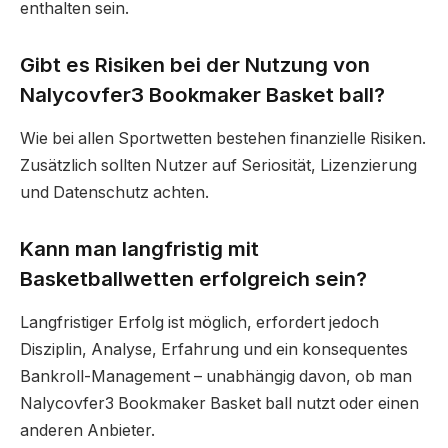
enthalten sein.
Gibt es Risiken bei der Nutzung von
Nalycovfer3 Bookmaker Basket ball?
Wie bei allen Sportwetten bestehen finanzielle Risiken.
Zusätzlich sollten Nutzer auf Seriosität, Lizenzierung
und Datenschutz achten.
Kann man langfristig mit
Basketballwetten erfolgreich sein?
Langfristiger Erfolg ist möglich, erfordert jedoch
Disziplin, Analyse, Erfahrung und ein konsequentes
Bankroll-Management – unabhängig davon, ob man
Nalycovfer3 Bookmaker Basket ball nutzt oder einen
anderen Anbieter.