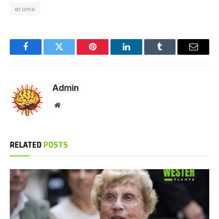
erome
Facebook
Twitter
Pinterest
LinkedIn
Tumblr
Email
Admin
Website
RELATED
POSTS