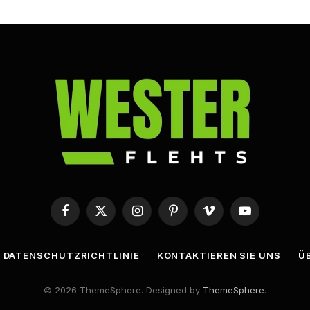
Facebook
X
Instagram
Pinterest
Vimeo
YouTube
(Twitter)
DATENSCHUTZRICHTLINIE
KONTAKTIEREN SIE UNS
Ü
© 2026 ThemeSphere. Designed by
ThemeSphere
.