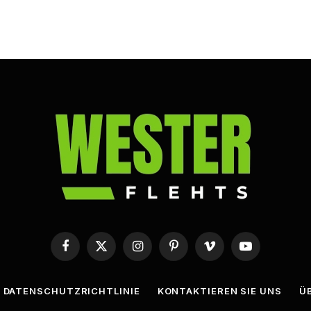
Facebook
X
Instagram
Pinterest
Vimeo
YouTube
(Twitter)
DATENSCHUTZRICHTLINIE
KONTAKTIEREN SIE UNS
Ü